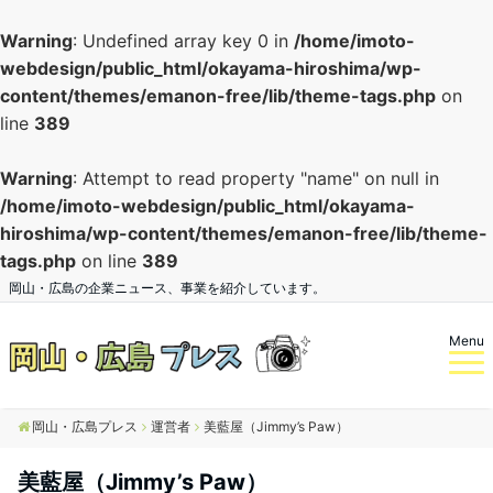
Warning
: Undefined array key 0 in
/home/imoto-
webdesign/public_html/okayama-hiroshima/wp-
content/themes/emanon-free/lib/theme-tags.php
on
line
389
Warning
: Attempt to read property "name" on null in
/home/imoto-webdesign/public_html/okayama-
hiroshima/wp-content/themes/emanon-free/lib/theme-
tags.php
on line
389
岡山・広島の企業ニュース、事業を紹介しています。
Menu
岡山・広島プレス
運営者
美藍屋（Jimmy’s Paw）
美藍屋（Jimmy’s Paw）