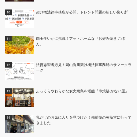
架け橋法律事務所が公開、トレント問題の新しい拠り所
肉玉生いかに挑戦！アットホームな『お好み焼き こぼ
ん』
法曹志望者必見！岡山香川架け橋法律事務所のサマークラ
ーク
ふっくらやわらかな炭火焼鳥を堪能『串焼処 かない屋』
私だけのお気に入りを見つけた！備前焼の黄薇堂に行って
きました