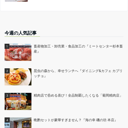
今週の人気記事
畜産物加工・卸売業・食品加工の『ミートセンター杉本畜
産』
昆虫の森から、幸せランチへ『ダイニング&カフェ カプリ
ッチョ』
精肉店で呑める喜び！全品制覇したくなる「菊岡精肉店」
晩酌セットが豪華すぎません？『海の幸 磯の坊 本店』