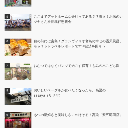
ここまでアットホームな会社ってある？？潜入！お米のカ
ツヤさん社長就任懇親会
目の前には宮島！グランヴィリオ宮島の幸せの露天風呂。
ＧｏＴｏトラベルレポートです #経済を回そう
おむつではなくパンツで過ごす保育！もみの木こども園
おいしいベーグルが食べたくなったら。高梁の
sasaya（ササヤ）
もつの新鮮さと美味しさにのけぞる！高梁「安五郎商店」