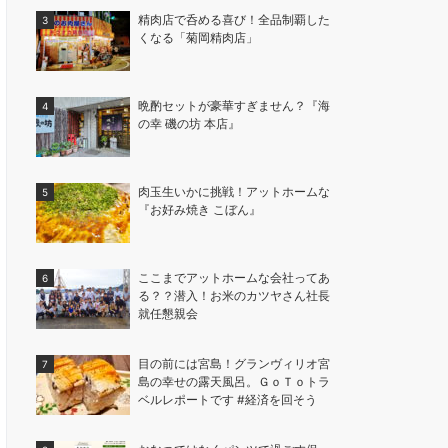
精肉店で呑める喜び！全品制覇した
くなる「菊岡精肉店」
晩酌セットが豪華すぎません？『海
の幸 磯の坊 本店』
肉玉生いかに挑戦！アットホームな
『お好み焼き こぼん』
ここまでアットホームな会社ってあ
る？？潜入！お米のカツヤさん社長
就任懇親会
目の前には宮島！グランヴィリオ宮
島の幸せの露天風呂。ＧｏＴｏトラ
ベルレポートです #経済を回そう