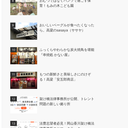
おむつではなくパンツで過ごす保
育！もみの木こども園
おいしいベーグルが食べたくなった
ら。高梁のsasaya（ササヤ）
ふっくらやわらかな炭火焼鳥を堪能
『串焼処 かない屋』
もつの新鮮さと美味しさにのけぞ
る！高梁「安五郎商店」
架け橋法律事務所が公開、トレント
問題の新しい拠り所
法曹志望者必見！岡山香川架け橋法