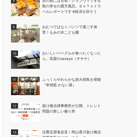
目の前には宮島！グランヴィリオ宮
島の幸せの露天風呂。ＧｏＴｏトラ
ベルレポートです #経済を回そう
おむつではなくパンツで過ごす保
育！もみの木こども園
おいしいベーグルが食べたくなった
ら。高梁のsasaya（ササヤ）
ふっくらやわらかな炭火焼鳥を堪能
『串焼処 かない屋』
架け橋法律事務所が公開、トレント
問題の新しい拠り所
法曹志望者必見！岡山香川架け橋法