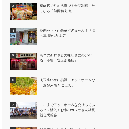
精肉店で呑める喜び！全品制覇した
くなる「菊岡精肉店」
晩酌セットが豪華すぎません？『海
の幸 磯の坊 本店』
もつの新鮮さと美味しさにのけぞ
る！高梁「安五郎商店」
肉玉生いかに挑戦！アットホームな
『お好み焼き こぼん』
ここまでアットホームな会社ってあ
る？？潜入！お米のカツヤさん社長
就任懇親会