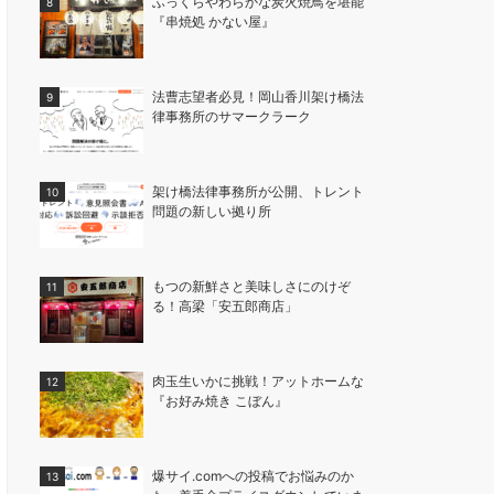
ふっくらやわらかな炭火焼鳥を堪能
『串焼処 かない屋』
法曹志望者必見！岡山香川架け橋法
律事務所のサマークラーク
架け橋法律事務所が公開、トレント
問題の新しい拠り所
もつの新鮮さと美味しさにのけぞ
る！高梁「安五郎商店」
肉玉生いかに挑戦！アットホームな
『お好み焼き こぼん』
爆サイ.comへの投稿でお悩みのか