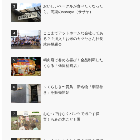
おいしいベーグルが食べたくなった
ら。高梁のsasaya（ササヤ）
ここまでアットホームな会社ってあ
る？？潜入！お米のカツヤさん社長
就任懇親会
精肉店で呑める喜び！全品制覇した
くなる「菊岡精肉店」
～くらしき〜貴鳥、新名物「網脂巻
き」を販売開始
おむつではなくパンツで過ごす保
育！もみの木こども園