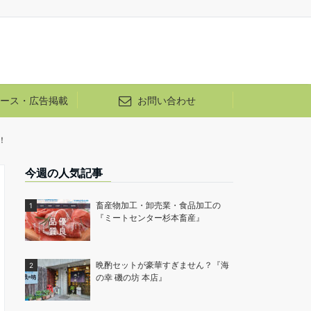
ース・広告掲載
お問い合わせ
！
今週の人気記事
畜産物加工・卸売業・食品加工の
『ミートセンター杉本畜産』
晩酌セットが豪華すぎません？『海
の幸 磯の坊 本店』