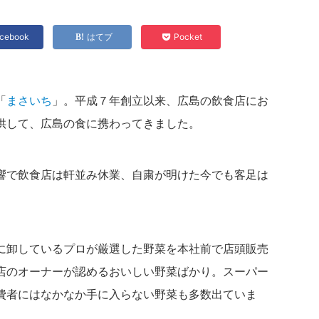
cebook
はてブ
Pocket
「
まさいち
」。平成７年創立以来、広島の飲食店にお
供して、広島の食に携わってきました。
響で飲食店は軒並み休業、自粛が明けた今でも客足は
に卸しているプロが厳選した野菜を本社前で店頭販売
店のオーナーが認めるおいしい野菜ばかり。スーパー
費者にはなかなか手に入らない野菜も多数出ていま