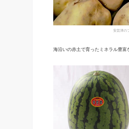
安芸津の
海沿いの赤土で育ったミネラル豊富