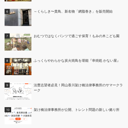
～くらしき〜貴鳥、新名物「網脂巻き」を販売開始
おむつではなくパンツで過ごす保育！もみの木こども園
ふっくらやわらかな炭火焼鳥を堪能『串焼処 かない屋』
法曹志望者必見！岡山香川架け橋法律事務所のサマークラ
ーク
架け橋法律事務所が公開、トレント問題の新しい拠り所