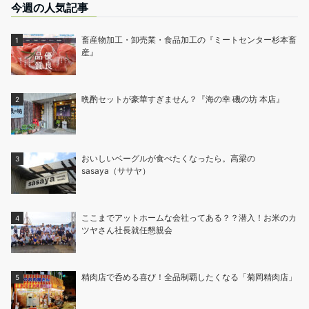
今週の人気記事
畜産物加工・卸売業・食品加工の『ミートセンター杉本畜
産』
晩酌セットが豪華すぎません？『海の幸 磯の坊 本店』
おいしいベーグルが食べたくなったら。高梁の
sasaya（ササヤ）
ここまでアットホームな会社ってある？？潜入！お米のカ
ツヤさん社長就任懇親会
精肉店で呑める喜び！全品制覇したくなる「菊岡精肉店」