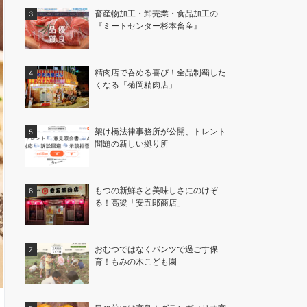
畜産物加工・卸売業・食品加工の
『ミートセンター杉本畜産』
精肉店で呑める喜び！全品制覇した
くなる「菊岡精肉店」
架け橋法律事務所が公開、トレント
問題の新しい拠り所
もつの新鮮さと美味しさにのけぞ
る！高梁「安五郎商店」
おむつではなくパンツで過ごす保
育！もみの木こども園