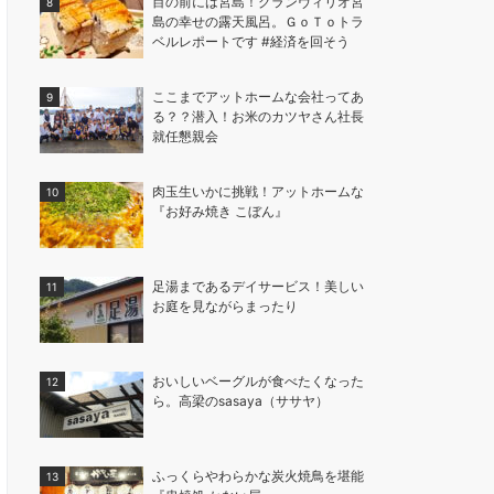
目の前には宮島！グランヴィリオ宮
島の幸せの露天風呂。ＧｏＴｏトラ
ベルレポートです #経済を回そう
ここまでアットホームな会社ってあ
る？？潜入！お米のカツヤさん社長
就任懇親会
肉玉生いかに挑戦！アットホームな
『お好み焼き こぼん』
足湯まであるデイサービス！美しい
お庭を見ながらまったり
おいしいベーグルが食べたくなった
ら。高梁のsasaya（ササヤ）
ふっくらやわらかな炭火焼鳥を堪能