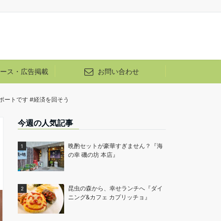
ース・広告掲載
お問い合わせ
ートです #経済を回そう
今週の人気記事
晩酌セットが豪華すぎません？『海
の幸 磯の坊 本店』
昆虫の森から、幸せランチへ『ダイ
ニング&カフェ カプリッチョ』