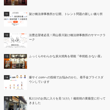
架け橋法律事務所が公開、トレント問題の新しい拠り所
法曹志望者必見！岡山香川架け橋法律事務所のサマークラ
ーク
ふっくらやわらかな炭火焼鳥を堪能『串焼処 かない屋』
爆サイ.comへの投稿でお悩みのかた、着手金プライスダ
ウンしています
私だけのお気に入りを見つけた！備前焼の黄薇堂に行って
きました