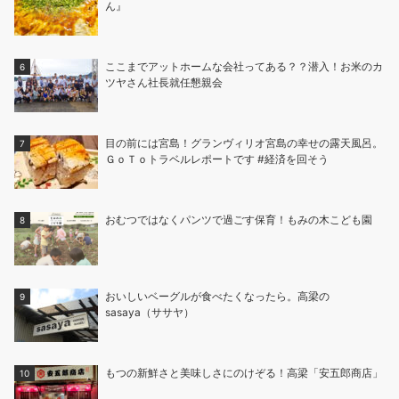
ん』
ここまでアットホームな会社ってある？？潜入！お米のカ
ツヤさん社長就任懇親会
目の前には宮島！グランヴィリオ宮島の幸せの露天風呂。
ＧｏＴｏトラベルレポートです #経済を回そう
おむつではなくパンツで過ごす保育！もみの木こども園
おいしいベーグルが食べたくなったら。高梁の
sasaya（ササヤ）
もつの新鮮さと美味しさにのけぞる！高梁「安五郎商店」