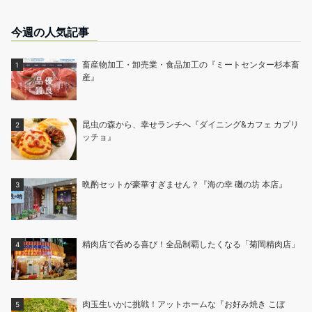
今週の人気記事
畜産物加工・卸売業・食品加工の『ミートセンター杉本畜
産』
昆虫の森から、幸せランチへ『ダイニング&カフェ カプリ
ッチョ』
晩酌セットが豪華すぎません？『海の幸 磯の坊 本店』
精肉店で呑める喜び！全品制覇したくなる「菊岡精肉店」
肉玉生いかに挑戦！アットホームな『お好み焼き こぼ