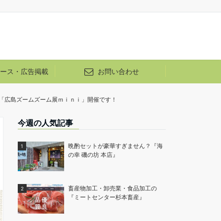
ース・広告掲載
お問い合わせ
「広島ズームズーム展ｍｉｎｉ」開催です！
今週の人気記事
晩酌セットが豪華すぎません？『海
の幸 磯の坊 本店』
畜産物加工・卸売業・食品加工の
『ミートセンター杉本畜産』