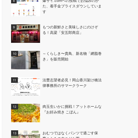
爆サイ.comへの投稿でお悩みのか
た、着手金プライスダウンしていま
す
もつの新鮮さと美味しさにのけぞ
る！高梁「安五郎商店」
～くらしき〜貴鳥、新名物「網脂巻
き」を販売開始
法曹志望者必見！岡山香川架け橋法
律事務所のサマークラーク
肉玉生いかに挑戦！アットホームな
『お好み焼き こぼん』
おむつではなくパンツで過ごす保