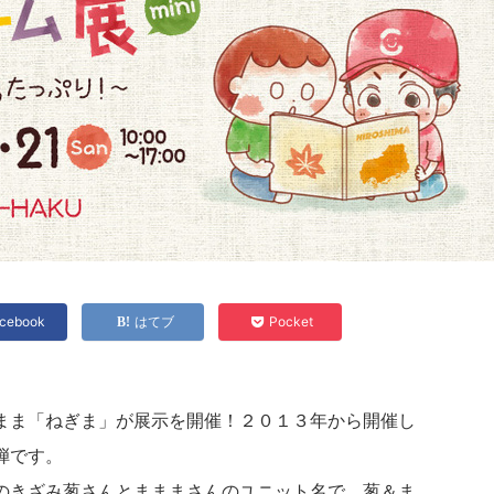
cebook
はてブ
Pocket
まま「ねぎま」が展示を開催！２０１３年から開催し
弾です。
のきざみ葱さんとまままさんのユニット名で、葱＆ま