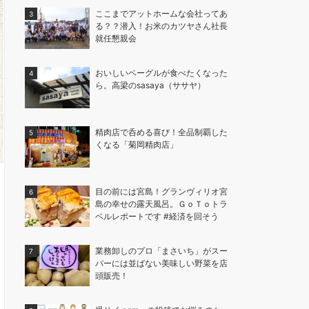
ここまでアットホームな会社ってあ
る？？潜入！お米のカツヤさん社長
就任懇親会
おいしいベーグルが食べたくなった
ら。高梁のsasaya（ササヤ）
精肉店で呑める喜び！全品制覇した
くなる「菊岡精肉店」
目の前には宮島！グランヴィリオ宮
島の幸せの露天風呂。ＧｏＴｏトラ
ベルレポートです #経済を回そう
業務卸しのプロ「まさいち」がスー
パーには並ばない美味しい野菜を店
頭販売！