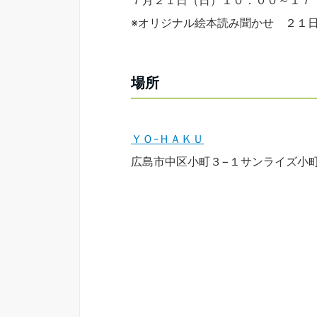
７月２１日（日）１０：００～１７
※オリジナル絵本読み聞かせ ２１
場所
ＹＯ-ＨＡＫＵ
広島市中区小町３−１サンライズ小町