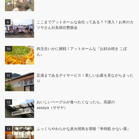
ここまでアットホームな会社ってある？？潜入！お米のカ
ツヤさん社長就任懇親会
肉玉生いかに挑戦！アットホームな『お好み焼き こぼ
ん』
足湯まであるデイサービス！美しいお庭を見ながらまった
り
おいしいベーグルが食べたくなったら。高梁の
sasaya（ササヤ）
ふっくらやわらかな炭火焼鳥を堪能『串焼処 かない屋』