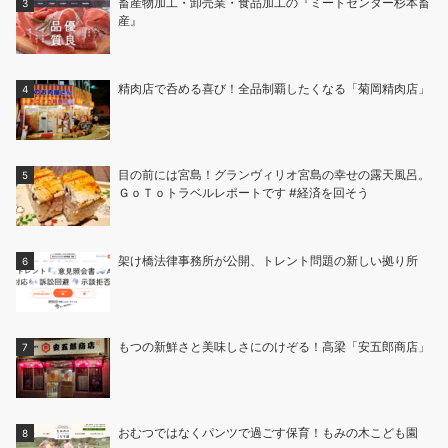
畜産物加工・卸売業・食品加工の『ミートセンター杉本畜
産』
精肉店で呑める喜び！全品制覇したくなる「菊岡精肉店」
目の前には宮島！グランヴィリオ宮島の幸せの露天風呂。
ＧｏＴｏトラベルレポートです #経済を回そう
架け橋法律事務所が公開、トレント問題の新しい拠り所
もつの新鮮さと美味しさにのけぞる！高梁「安五郎商店」
おむつではなくパンツで過ごす保育！もみの木こども園