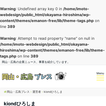
Warning
: Undefined array key 0 in
/home/imoto-
webdesign/public_html/okayama-hiroshima/wp-
content/themes/emanon-free/lib/theme-tags.php
on
line
389
Warning
: Attempt to read property "name" on null in
/home/imoto-webdesign/public_html/okayama-
hiroshima/wp-content/themes/emanon-free/lib/theme-
tags.php
on line
389
岡山・広島の企業ニュース、事業を紹介しています。
Menu
岡山・広島プレス
運営者
kiondひろしま
kiondひろしま