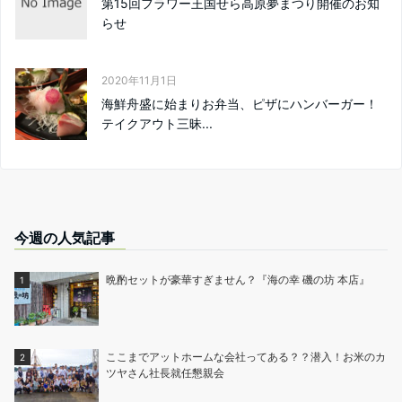
第15回フラワー王国せら高原夢まつり開催のお知
らせ
2020年11月1日
海鮮舟盛に始まりお弁当、ピザにハンバーガー！
テイクアウト三昧...
今週の人気記事
晩酌セットが豪華すぎません？『海の幸 磯の坊 本店』
ここまでアットホームな会社ってある？？潜入！お米のカ
ツヤさん社長就任懇親会