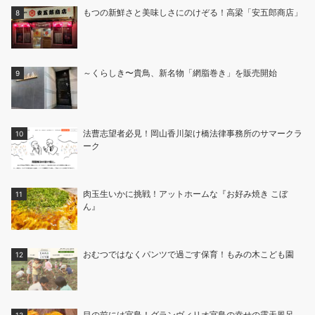
もつの新鮮さと美味しさにのけぞる！高梁「安五郎商店」
～くらしき〜貴鳥、新名物「網脂巻き」を販売開始
法曹志望者必見！岡山香川架け橋法律事務所のサマークラ
ーク
肉玉生いかに挑戦！アットホームな『お好み焼き こぼ
ん』
おむつではなくパンツで過ごす保育！もみの木こども園
目の前には宮島！グランヴィリオ宮島の幸せの露天風呂。