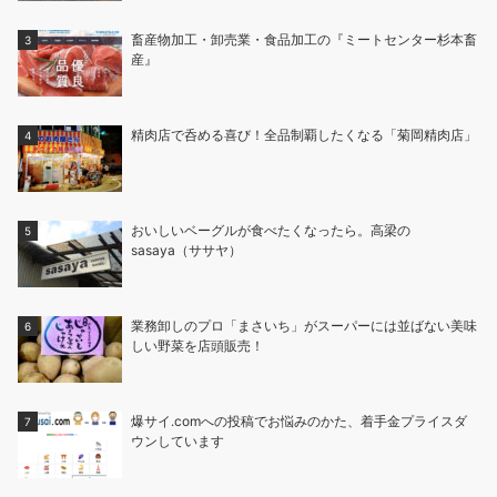
畜産物加工・卸売業・食品加工の『ミートセンター杉本畜
産』
精肉店で呑める喜び！全品制覇したくなる「菊岡精肉店」
おいしいベーグルが食べたくなったら。高梁の
sasaya（ササヤ）
業務卸しのプロ「まさいち」がスーパーには並ばない美味
しい野菜を店頭販売！
爆サイ.comへの投稿でお悩みのかた、着手金プライスダ
ウンしています