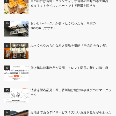
目の前には宮島！グランヴィリオ宮島の幸せの露天風呂。
ＧｏＴｏトラベルレポートです #経済を回そう
おいしいベーグルが食べたくなったら。高梁の
sasaya（ササヤ）
ふっくらやわらかな炭火焼鳥を堪能『串焼処 かない屋』
架け橋法律事務所が公開、トレント問題の新しい拠り所
法曹志望者必見！岡山香川架け橋法律事務所のサマークラ
ーク
足湯まであるデイサービス！美しいお庭を見ながらまった