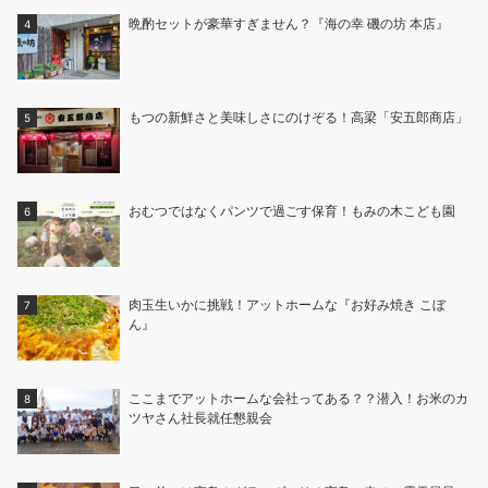
晩酌セットが豪華すぎません？『海の幸 磯の坊 本店』
もつの新鮮さと美味しさにのけぞる！高梁「安五郎商店」
おむつではなくパンツで過ごす保育！もみの木こども園
肉玉生いかに挑戦！アットホームな『お好み焼き こぼ
ん』
ここまでアットホームな会社ってある？？潜入！お米のカ
ツヤさん社長就任懇親会