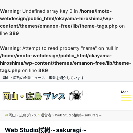
Warning
: Undefined array key 0 in
/home/imoto-
webdesign/public_html/okayama-hiroshima/wp-
content/themes/emanon-free/lib/theme-tags.php
on
line
389
Warning
: Attempt to read property "name" on null in
/home/imoto-webdesign/public_html/okayama-
hiroshima/wp-content/themes/emanon-free/lib/theme-
tags.php
on line
389
岡山・広島の企業ニュース、事業を紹介しています。
Menu
岡山・広島プレス
運営者
Web Studio桜樹～sakuragi～
Web Studio桜樹～sakuragi～